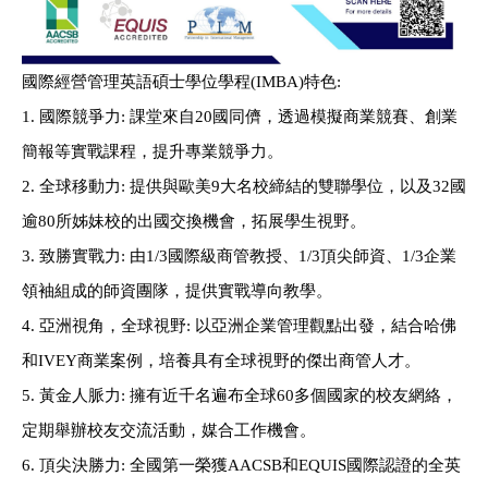
國際經營管理英語碩士學位學程
(IMBA)
特色
:
1.
國際競爭力
:
課堂來自
20
國同儕，透過模擬商業競賽、創業
簡報等實戰課程，
提升專業競爭力。
2.
全球移動力
:
提供與歐美
9
大名校締結的雙聯學位，以及
32
國
逾
80
所姊妹校的
出國交換機會，拓展學生視野。
3.
致勝實戰力
:
由
1/3
國際級商管教授、
1/3
頂尖師資、
1/3
企業
領袖組成的
師資團隊，提供實戰導向教學。
4.
亞洲視角，全球視野
:
以亞洲企業管理觀點出發，結合哈佛
和
IVEY
商業案例，
培養具有全球視野的傑出商管人才。
5.
黃金人脈力
:
擁有近千名遍布全球
60
多個國家的校友網絡，
定期舉辦校友交流活動，媒合工作機會。
6.
頂尖決勝力
:
全國第一榮獲
AACSB
和
EQUIS
國際認證的全英