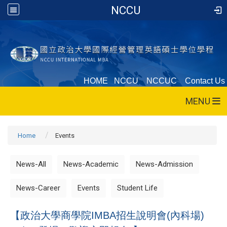
NCCU
HOME
NCCU
NCCUC
Contact Us
MENU
Home
Events
News-All
News-Academic
News-Admission
News-Career
Events
Student Life
【政治大學商學院IMBA招生說明會(內科場)