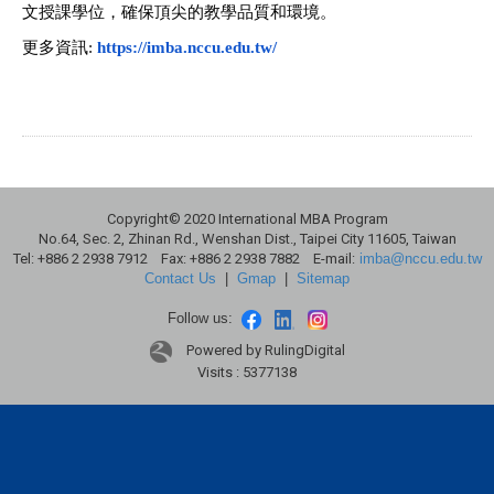
文授課學位，
確保頂尖的教學品質和環境。
更多資訊
:
https://imba.nccu.edu.tw/
Copyright© 2020 International MBA Program
No.64, Sec. 2, Zhinan Rd., Wenshan Dist., Taipei City 11605, Taiwan
Tel: +886 2 2938 7912 Fax: +886 2 2938 7882 E-mail:
imba@nccu.edu.tw
Contact Us
|
Gmap
|
Sitemap
Follow us:
Powered by RulingDigital
Visits : 5377138