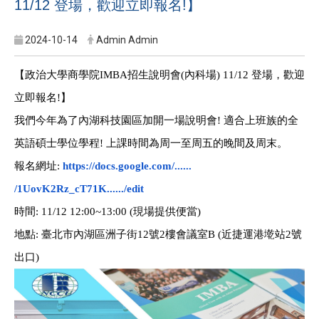
11/12 登場，歡迎立即報名!】
2024-10-14
Admin Admin
【政治大學商學院
IMBA
招生說明會
(
內科場
) 11/12
登場，歡迎
立即報名
!
】
我們今年為了內湖科技園區加開一場說明會
!
適合上班族的全
英語碩士學位學程
!
上課時間為周一至周五的晚間及周末。
報名網址
:
https://docs.google.com/......
/1UovK2Rz_cT71K....../edit
時間
: 11/12 12:00~13:00 (
現場提供便當
)
地點
:
臺北市內湖區洲子街
12
號
2
樓會議室
B (
近捷運港墘站
2
號
出口
)